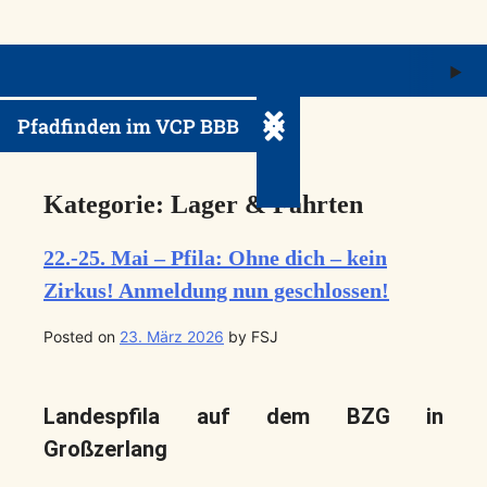
M
ö
Pfadfinden im VCP BBB
Untermenü ein-/ausklappe
Kategorie:
Lager & Fahrten
22.-25. Mai – Pfila: Ohne dich – kein
Zirkus! Anmeldung nun geschlossen!
Posted on
23. März 2026
by
FSJ
Landespfila auf dem BZG in
Großzerlang