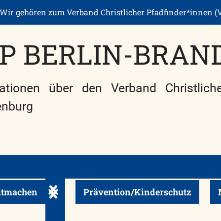
Wir gehören zum Verband Christlicher Pfadfinder*innen (V
P BERLIN-BRAN
ationen über den Verband Christliche
enburg
tmachen
Prävention/Kinderschutz
in-/ausklappen
Untermenü ein-/ausklappen