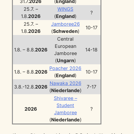
31.7.
2026
(
England
)
25.7. –
WINGS
?
1.8.
2026
(
England
)
25.7. –
Jamboree26
10-17
1.8.
2026
(
Schweden
)
Central
European
1.8. – 8.8.
2026
14-18
Jamboree
(
Ungarn
)
Poacher 2026
1.8. – 8.8.
2026
10-17
(
England
)
Nawaka 2026
3.8.-12.8.
2026
7-17
(
Niederlande
)
Shivaree –
Student
2026
?
Jamboree
(
Niederlande
)