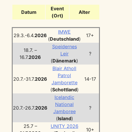
Event
Datum
Alter
(Ort)
IMWE
29.3.-6.4.
2026
17+
(
Deutschland
)
Speidernes
18.7. –
Leir
?
16.7.
2026
(
Dänemark
)
Blair Atholl
Patrol
20.7.-31.7.
2026
14-17
Jamborette
(
Schottland
)
Icelandic
National
20.7.-26.7.
2026
?
Jamboree
(
Island
)
25.7 –
UNITY 2026
10+