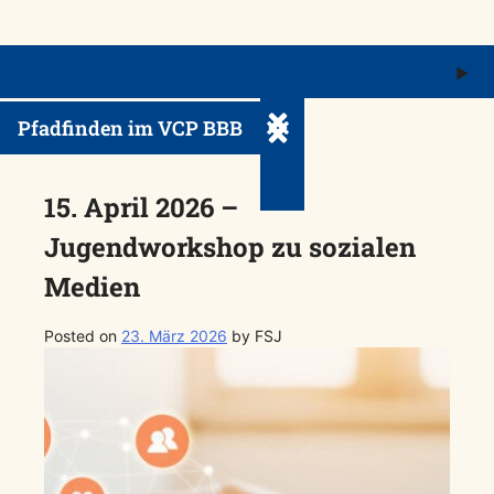
M
ö
Pfadfinden im VCP BBB
Untermenü ein-/ausklappe
15. April 2026 –
Jugendworkshop zu sozialen
Medien
Posted on
23. März 2026
by
FSJ