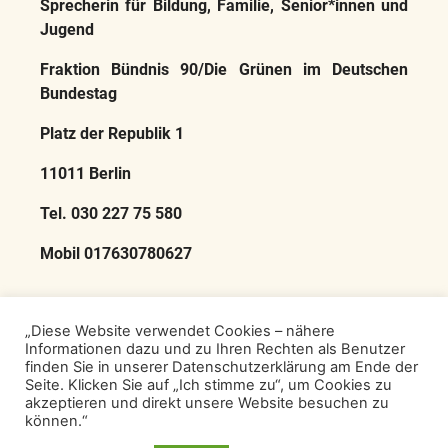
Sprecherin für Bildung, Familie, Senior*innen und
Jugend
Fraktion Bündnis 90/Die Grünen im Deutschen
Bundestag
Platz der Republik 1
11011 Berlin
Tel. 030 227 75 580
Mobil 017630780627
Impressum
Datenschutzerklärung
„Diese Website verwendet Cookies – nähere
Informationen dazu und zu Ihren Rechten als Benutzer
Spenden
VCP-Shop
finden Sie in unserer Datenschutzerklärung am Ende der
Seite. Klicken Sie auf „Ich stimme zu“, um Cookies zu
akzeptieren und direkt unsere Website besuchen zu
Besuche
können.“
den