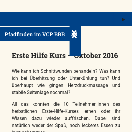
M
ö
Pfadfinden im VCP BBB
Untermenü ein-/ausklappe
Erste Hilfe Kurs – Oktober 2016
Wie kann ich Schnittwunden behandeln? Was kann
ich bei Überhitzung oder Unterkühlung tun? Und
überhaupt wie gingen Herzdruckmassage und
stabile Seitenlage nochmal?
All das konnten die 10 Teilnehmer_innen des
herbstlichen Erste-Hilfe-Kurses lernen oder ihr
Wissen dazu wieder auffrischen. Dabei sind
natürlich weder der Spaß, noch leckeres Essen zu