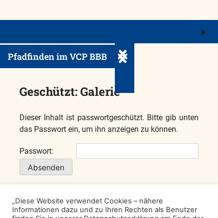
M
ö
Pfadfinden im VCP BBB
Untermenü ein-/ausklappe
Geschützt: Galerie
Dieser Inhalt ist passwortgeschützt. Bitte gib unten
das Passwort ein, um ihn anzeigen zu können.
Passwort:
Impressum
Datenschutzerklärung
„Diese Website verwendet Cookies – nähere
Informationen dazu und zu Ihren Rechten als Benutzer
Spenden
VCP-Shop